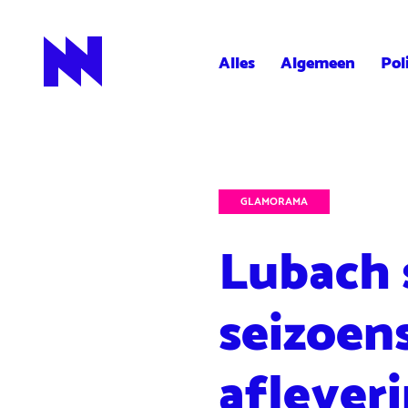
Alles
Algemeen
Pol
NieuwNieuws
GLAMORAMA
Lubach 
seizoen
aflever