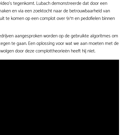
 video's tegenkomt. Lubach demonstreerde dat door een
aken en via een zoektocht naar de betrouwbaarheid van
 uit te komen op een complot over 9/11 en pedofielen binnen
drijven aangesproken worden op de gebruikte algoritmes om
tegen te gaan. Een oplossing voor wat we aan moeten met de
zwolgen door deze complottheorieën heeft hij niet.