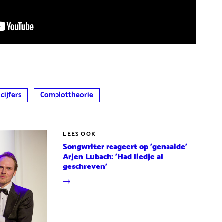
kcijfers
Complottheorie
LEES OOK
Songwriter reageert op 'genaaide'
Arjen Lubach: 'Had liedje al
geschreven'