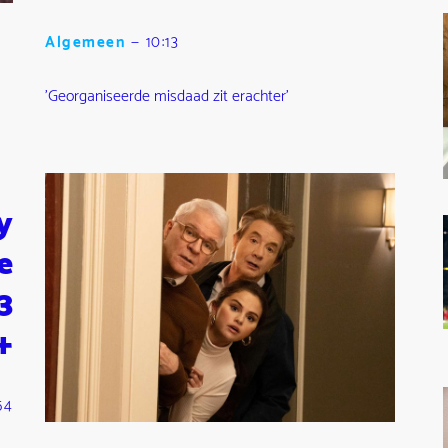
Algemeen
—
10:13
'Georganiseerde misdaad zit erachter'
y
e
3
+
54