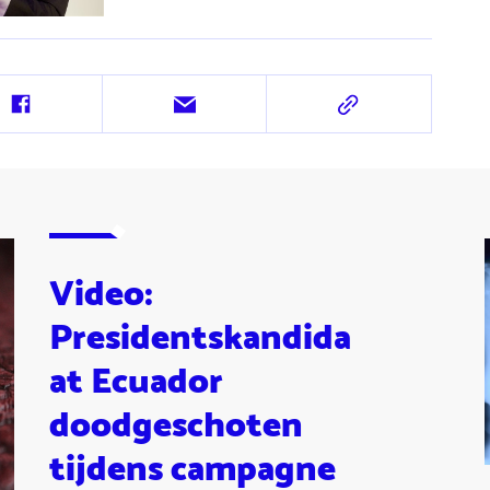
Deel
Deel
Deel
op
via
via
Facebook
e-
URL
mail
Video:
Presidentskandida
at Ecuador
doodgeschoten
tijdens campagne