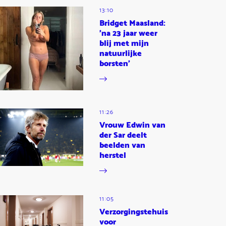
13:10
Bridget Maasland:
'na 23 jaar weer
blij met mijn
natuurlijke
borsten'
11:26
Vrouw Edwin van
der Sar deelt
beelden van
herstel
11:05
Verzorgingstehuis
voor