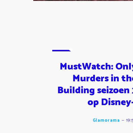
MustWatch: Onl
Murders in th
Building seizoen 
op Disney
Glamorama
—
19: