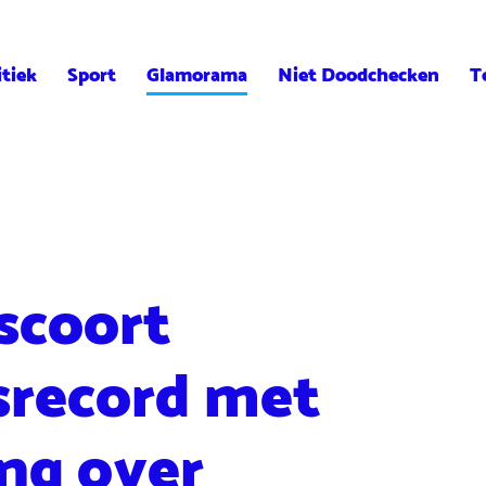
itiek
Sport
Glamorama
Niet Doodchecken
T
scoort
srecord met
ing over