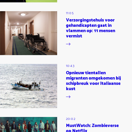
11:05
Verzorgingstehuis voor
gehandicapten gaat in
vlammen op: 11 mensen
vermist
10:43
Opnieuw tientallen
migranten omgekomen bij
schipbreuk voor Italiaanse
kust
20:02
MustWatch: Zombieverse
op Netflix