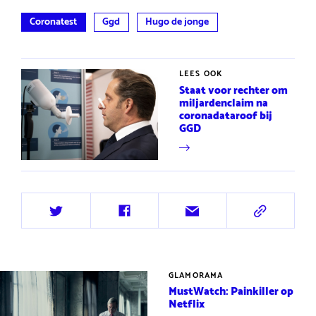
Coronatest
Ggd
Hugo de jonge
LEES OOK
Staat voor rechter om
miljardenclaim na
coronadataroof bij
GGD
Deel
Deel
Deel
Deel
op
op
via
via
Twitter
Facebook
e-
URL
mail
GLAMORAMA
MustWatch: Painkiller op
Netflix