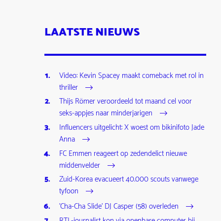
LAATSTE NIEUWS
Video: Kevin Spacey maakt comeback met rol in
thriller
Thijs Römer veroordeeld tot maand cel voor
seks-appjes naar minderjarigen
Influencers uitgelicht: X woest om bikinifoto Jade
Anna
FC Emmen reageert op zedendelict nieuwe
middenvelder
Zuid-Korea evacueert 40.000 scouts vanwege
tyfoon
'Cha-Cha Slide' DJ Casper (58) overleden
RTL-journalist kon via openbare computer bij