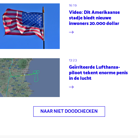
16:19
Video: Dit Amerikaanse
stadje biedt nieuwe
inwoners 20.000 dollar
13:23
Geïrriteerde Lufthansa-
piloot tekent enorme penis
in de lucht
NAAR NIET DOODCHECKEN