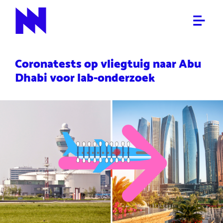
ALGEMEEN
NieuwNieuws
Coronatests op vliegtuig naar Abu
Dhabi voor lab-onderzoek