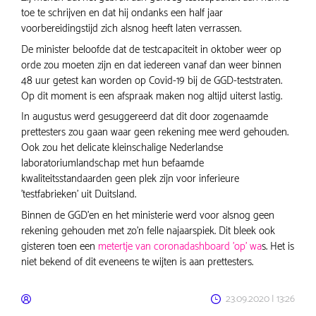
toe te schrijven en dat hij ondanks een half jaar
voorbereidingstijd zich alsnog heeft laten verrassen.
De minister beloofde dat de testcapaciteit in oktober weer op
orde zou moeten zijn en dat iedereen vanaf dan weer binnen
48 uur getest kan worden op Covid-19 bij de GGD-teststraten.
Op dit moment is een afspraak maken nog altijd uiterst lastig.
In augustus werd gesuggereerd dat dit door zogenaamde
prettesters zou gaan waar geen rekening mee werd gehouden.
Ook zou het delicate kleinschalige Nederlandse
laboratoriumlandschap met hun befaamde
kwaliteitsstandaarden geen plek zijn voor inferieure
'testfabrieken' uit Duitsland.
Binnen de GGD'en en het ministerie werd voor alsnog geen
rekening gehouden met zo'n felle najaarspiek. Dit bleek ook
gisteren toen een
metertje van coronadashboard 'op' wa
s. Het is
niet bekend of dit eveneens te wijten is aan prettesters.
23.09.2020 | 13:26