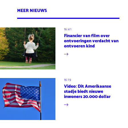
MEER NIEUWS
16:41
Financier van film over
ontvoeringen verdacht van
ontvoeren kind
16:19
Video: Dit Amerikaanse
stadje biedt nieuwe
inwoners 20.000 dollar