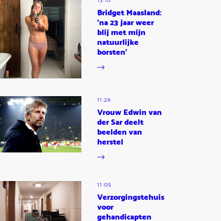
13:10
Bridget Maasland:
'na 23 jaar weer
blij met mijn
natuurlijke
borsten'
11:26
Vrouw Edwin van
der Sar deelt
beelden van
herstel
11:05
Verzorgingstehuis
voor
gehandicapten