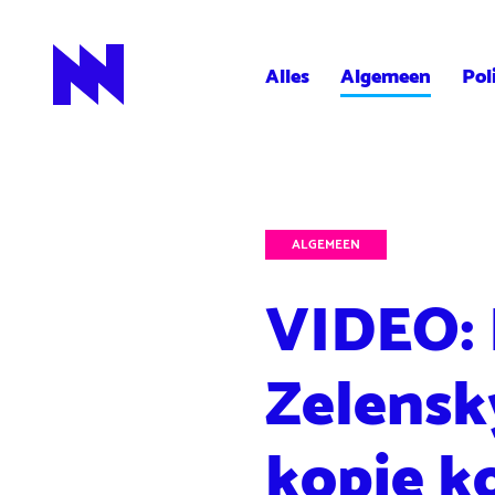
Alles
Algemeen
Pol
NieuwNieuws
ALGEMEEN
VIDEO: 
Zelensk
kopje k