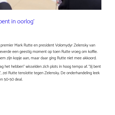
 bent in oorlog'
n premier Mark Rutte en president Volomydyr Zelensky van
leverde een geestig moment op toen Rutte vroeg om koffie.
m zijn kopje aan, maar daar ging Rutte niet mee akkoord.
mag het hebben" wisselden zich plots in hoog tempo af. "Jij bent
n", zei Rutte tenslotte tegen Zelensky. De onderhandeling leek
en 50-50 deal.