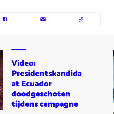
Deel
Deel
Deel
op
via
via
Facebook
e-
URL
mail
Video:
Presidentskandida
at Ecuador
doodgeschoten
tijdens campagne