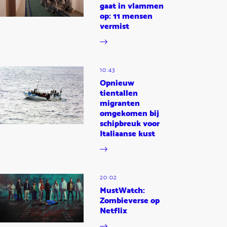
gaat in vlammen
op: 11 mensen
vermist
10:43
Opnieuw
tientallen
migranten
omgekomen bij
schipbreuk voor
Italiaanse kust
20:02
MustWatch:
Zombieverse op
Netflix