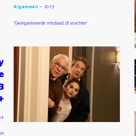
Algemeen
—
10:13
'Georganiseerde misdaad zit erachter'
y
e
3
+
54
en