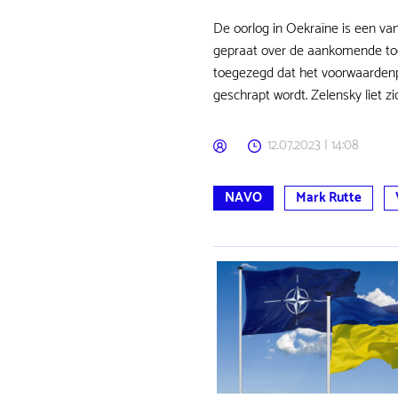
De oorlog in Oekraïne is een va
gepraat over de aankomende toe
toegezegd dat het voorwaarden
geschrapt wordt. Zelensky liet 
12.07.2023 | 14:08
NAVO
Mark Rutte