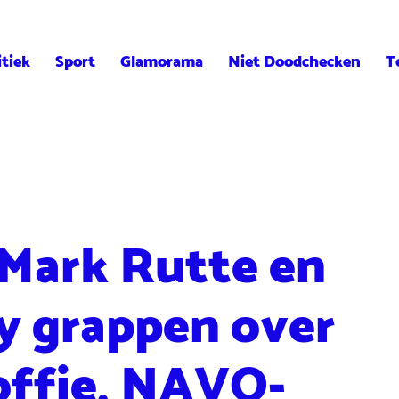
itiek
Sport
Glamorama
Niet Doodchecken
T
Mark Rutte en
y grappen over
offie, NAVO-