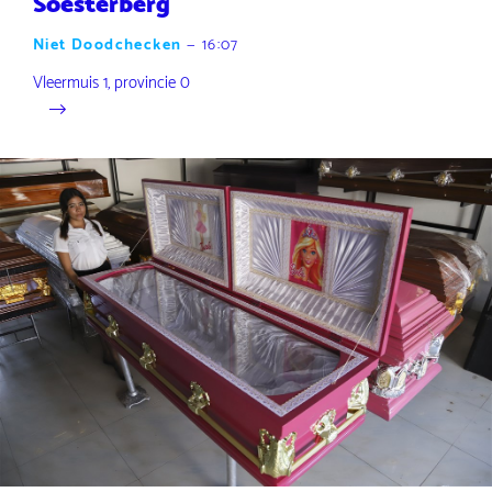
Soesterberg
Niet Doodchecken
—
16:07
Vleermuis 1, provincie 0