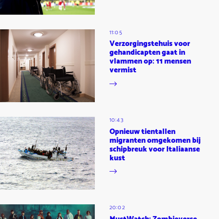
11:05
Verzorgingstehuis voor
gehandicapten gaat in
vlammen op: 11 mensen
vermist
10:43
Opnieuw tientallen
migranten omgekomen bij
schipbreuk voor Italiaanse
kust
20:02