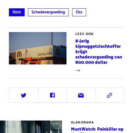
Stint
Schadevergoeding
Oss
LEES OOK
8-jarig
kipnuggetslachtoffer
krijgt
schadevergoeding van
800.000 dollar
Deel
Deel
Deel
Deel
op
op
via
via
Twitter
Facebook
e-
URL
mail
GLAMORAMA
MustWatch: Painkiller op