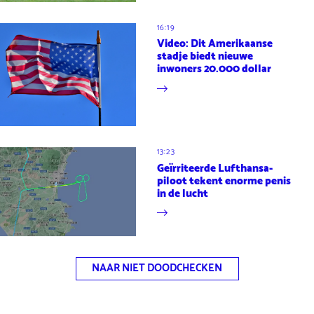
16:19
Video: Dit Amerikaanse
stadje biedt nieuwe
inwoners 20.000 dollar
13:23
Geïrriteerde Lufthansa-
piloot tekent enorme penis
in de lucht
NAAR NIET DOODCHECKEN