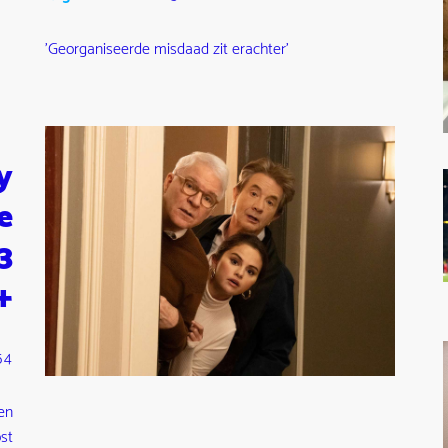
'Georganiseerde misdaad zit erachter'
y
e
3
+
54
en
st