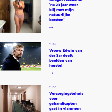
'na 23 jaar weer
blij met mijn
natuurlijke
borsten'
11:26
Vrouw Edwin van
der Sar deelt
beelden van
herstel
11:05
Verzorgingstehuis
voor
gehandicapten
gaat in vlammen