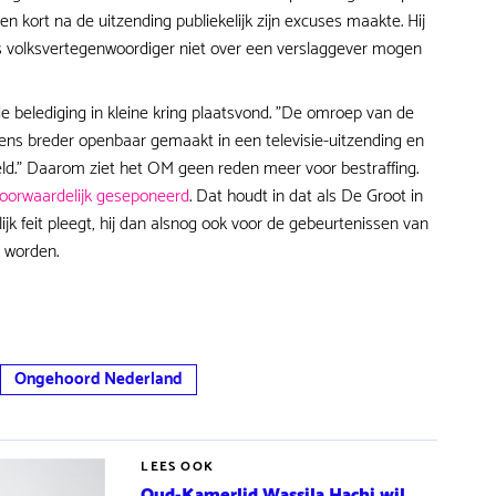
 en kort na de uitzending publiekelijk zijn excuses maakte. Hij
als volksvertegenwoordiger niet over een verslaggever mogen
belediging in kleine kring plaatsvond. "De omroep van de
ens breder openbaar gemaakt in een televisie-uitzending en
teld." Daarom ziet het OM geen reden meer voor bestraffing.
oorwaardelijk geseponeerd
. Dat houdt in dat als De Groot in
k feit pleegt, hij dan alsnog ook voor de gebeurtenissen van
l worden.
Ongehoord Nederland
LEES OOK
Oud-Kamerlid Wassila Hachi wil