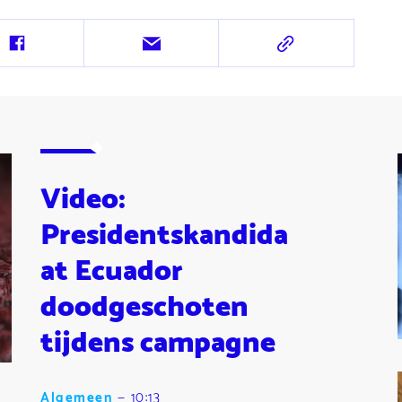
Deel
Deel
Deel
op
via
via
Facebook
e-
URL
mail
Video:
Presidentskandida
at Ecuador
doodgeschoten
tijdens campagne
Algemeen
—
10:13