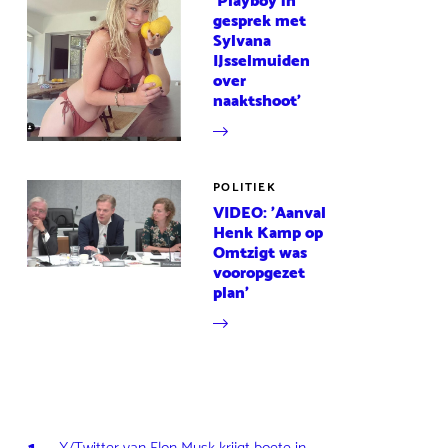
'Playboy in
gesprek met
Sylvana
IJsselmuiden
over
naaktshoot'
POLITIEK
VIDEO: 'Aanval
Henk Kamp op
Omtzigt was
vooropgezet
plan'