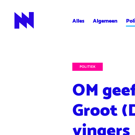
Alles
Algemeen
Pol
NieuwNieuws
POLITIEK
OM geef
Groot (
vingers