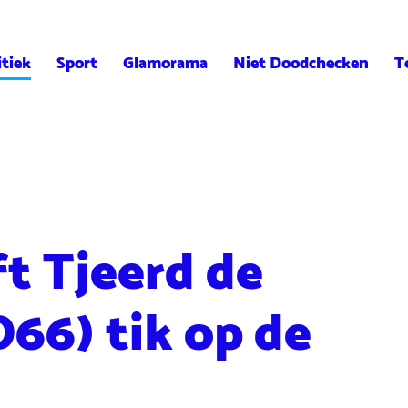
itiek
Sport
Glamorama
Niet Doodchecken
T
t Tjeerd de
D66) tik op de