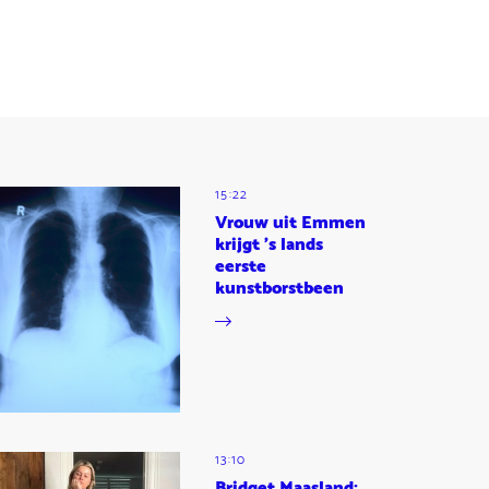
15:22
Vrouw uit Emmen
krijgt 's lands
eerste
kunstborstbeen
13:10
Bridget Maasland: