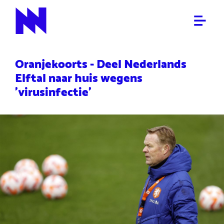
SPORT
NieuwNieuws
Oranjekoorts - Deel Nederlands
Elftal naar huis wegens
'virusinfectie'