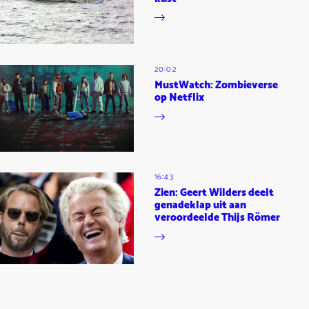
20:02
MustWatch: Zombieverse
op Netflix
16:43
Zien: Geert Wilders deelt
genadeklap uit aan
veroordeelde Thijs Römer