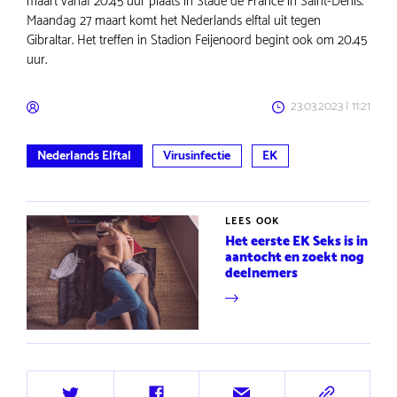
maart vanaf 20.45 uur plaats in Stade de France in Saint-Denis.
Maandag 27 maart komt het Nederlands elftal uit tegen
Gibraltar. Het treffen in Stadion Feijenoord begint ook om 20.45
uur.
23.03.2023 | 11:21
Nederlands Elftal
Virusinfectie
EK
LEES OOK
Het eerste EK Seks is in
aantocht en zoekt nog
deelnemers