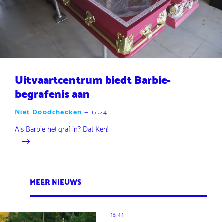
Uitvaartcentrum biedt Barbie-
begrafenis aan
Niet Doodchecken
—
17:24
Als Barbie het graf in? Dat Ken!
MEER NIEUWS
16:41