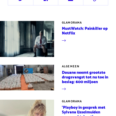
Deel
Deel
Deel
Deel
op
op
via
via
Twitter
Facebook
e-
URL
mail
GLAMORAMA
MustWatch: Painkiller op
Netflix
ALGEMEEN
Douane neemt grootste
drugsvangst tot nu toe in
beslag: 600 miljoen
GLAMORAMA
'Playboy in gesprek met
Sylvana IJsselmuiden