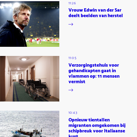
11:26
Vrouw Edwin van der Sar
deelt beelden van herstel
11:05
Verzorgingstehuis voor
gehandicapten gaat in
vlammen op: 11 mensen
vermist
10:43
Opnieuw tientallen
migranten omgekomen bij
schipbreuk voor Italiaanse
kust