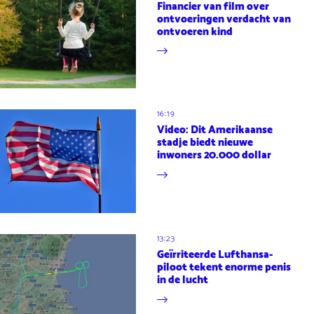
Financier van film over
ontvoeringen verdacht van
ontvoeren kind
16:19
Video: Dit Amerikaanse
stadje biedt nieuwe
inwoners 20.000 dollar
13:23
Geïrriteerde Lufthansa-
piloot tekent enorme penis
in de lucht