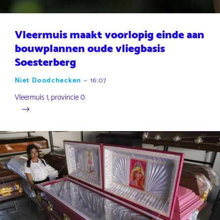
Vleermuis maakt voorlopig einde aan
bouwplannen oude vliegbasis
Soesterberg
Niet Doodchecken
—
16:07
Vleermuis 1, provincie 0