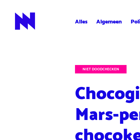
Alles
Algemeen
Pol
NieuwNieuws
NIET DOODCHECKEN
Chocogi
Mars-pe
chocoke