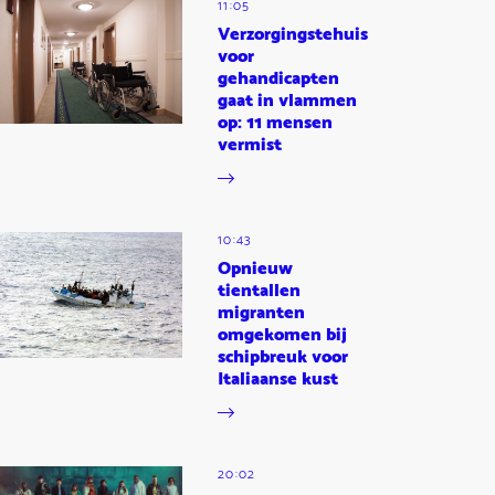
11:05
Verzorgingstehuis
voor
gehandicapten
gaat in vlammen
op: 11 mensen
vermist
10:43
Opnieuw
tientallen
migranten
omgekomen bij
schipbreuk voor
Italiaanse kust
20:02