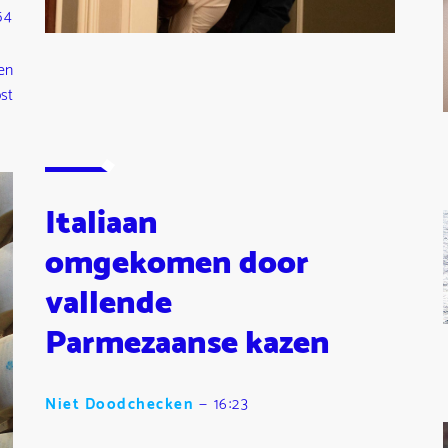
54
en
st
Italiaan
omgekomen door
vallende
Parmezaanse kazen
Niet Doodchecken
—
16:23