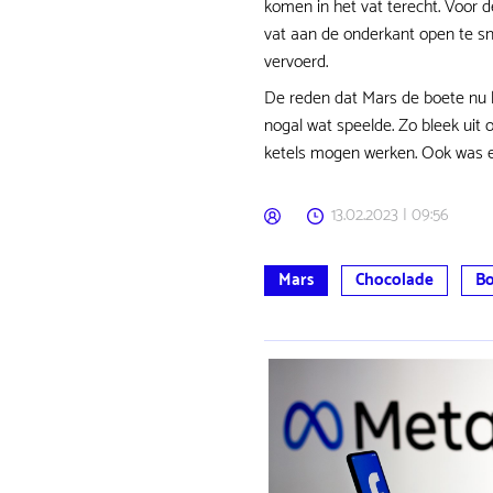
komen in het vat terecht. Voor
vat aan de onderkant open te sn
vervoerd.
De reden dat Mars de boete nu k
nogal wat speelde. Zo bleek uit
ketels mogen werken. Ook was er
13.02.2023 | 09:56
Mars
Chocolade
Bo