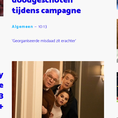
doodgeschoten
tijdens campagne
Algemeen
—
10:13
'Georganiseerde misdaad zit erachter'
y
e
3
+