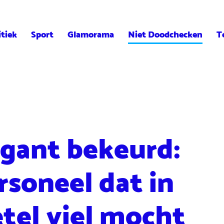
itiek
Sport
Glamorama
Niet Doodchecken
T
gant bekeurd:
rsoneel dat in
tel viel mocht