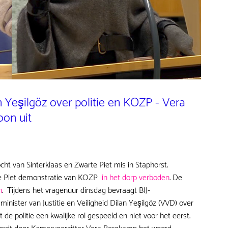
 Yeşilgöz over politie en KOZP - Vera
on uit
ocht van Sinterklaas en Zwarte Piet mis in Staphorst.
rte Piet demonstratie van KOZP
in het dorp verboden
. De
n
. Tijdens het vragenuur dinsdag bevraagt BIJ-
minister van Justitie en Veiligheid Dilan Yeşilgöz (VVD) over
de politie een kwalijke rol gespeeld en niet voor het eerst.