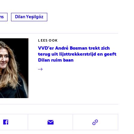
ns
Dilan Yeşilgöz
LEES OOK
VVD'er André Bosman trekt zich
terug uit lijsttrekkerstrijd en geeft
Dilan ruim baan
Deel
Deel
Deel
op
via
via