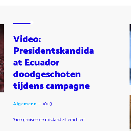
Facebook
e-
URL
mail
Video:
Presidentskandida
at Ecuador
doodgeschoten
tijdens campagne
Algemeen
—
10:13
'Georganiseerde misdaad zit erachter'