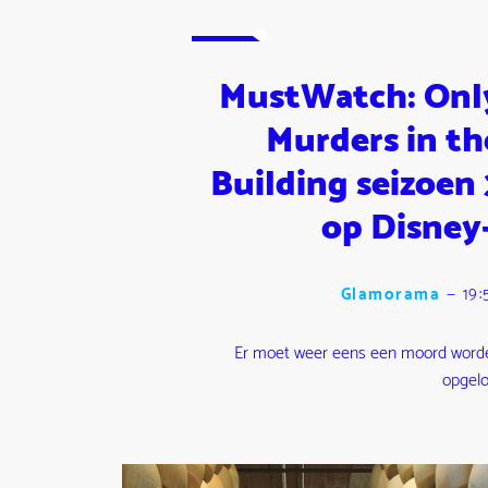
MustWatch: Onl
Murders in th
Building seizoen 
op Disney
Glamorama
—
19:
Er moet weer eens een moord word
opgelo