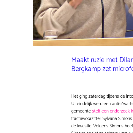
Maakt ruzie met Dilan
Bergkamp zet microfo
Het ging zaterdag tijdens de int
Uiteindelijk werd een anti-Zwa
gemeente
stelt een onderzoek i
fractievoorzitter Sylvana Simons 
de kwestie. Volgens Simons heeft 