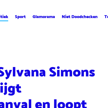
itiek
Sport
Glamorama
Niet Doodchecken
T
 Sylvana Simons
ijgt
nval en loopt