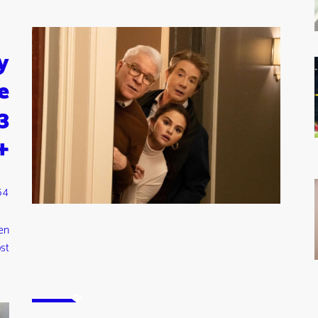
y
e
3
+
54
en
st