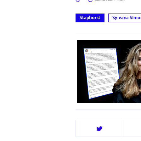
Staphorst
Sylvana SImo
Deel
op