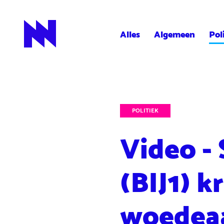
Alles
Algemeen
Pol
NieuwNieuws
POLITIEK
Video -
(BIJ1) kr
woedeaa