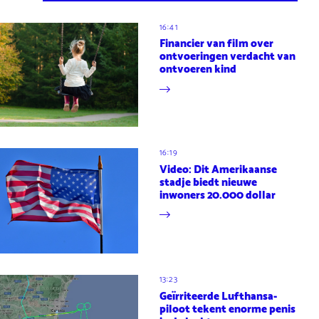
16:41
Financier van film over
ontvoeringen verdacht van
ontvoeren kind
16:19
Video: Dit Amerikaanse
stadje biedt nieuwe
inwoners 20.000 dollar
13:23
Geïrriteerde Lufthansa-
piloot tekent enorme penis