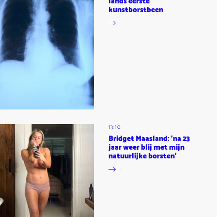
lands eerste
kunstborstbeen
13:10
Bridget Maasland: 'na 23
jaar weer blij met mijn
natuurlijke borsten'