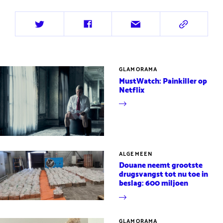
Deel
Deel
Deel
Deel
op
op
via
via
Twitter
Facebook
e-
URL
mail
GLAMORAMA
MustWatch: Painkiller op
Netflix
ALGEMEEN
Douane neemt grootste
drugsvangst tot nu toe in
beslag: 600 miljoen
GLAMORAMA