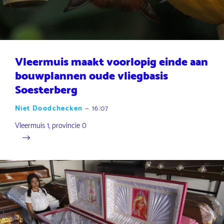
Vleermuis maakt voorlopig einde aan
bouwplannen oude vliegbasis
Soesterberg
Niet Doodchecken
—
16:07
Vleermuis 1, provincie 0