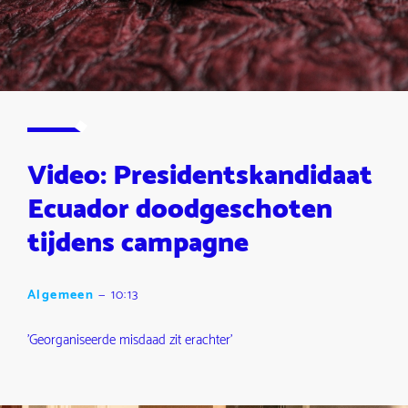
Video: Presidentskandidaat
Ecuador doodgeschoten
tijdens campagne
Algemeen
—
10:13
'Georganiseerde misdaad zit erachter'