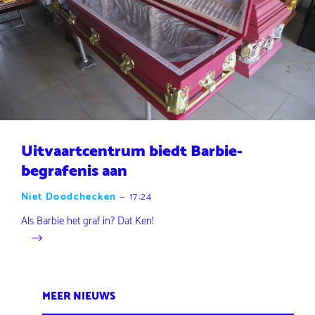
Uitvaartcentrum biedt Barbie-
begrafenis aan
Niet Doodchecken
—
17:24
Als Barbie het graf in? Dat Ken!
MEER NIEUWS