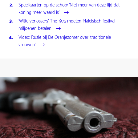
Speelkaarten op de schop: 'Niet meer van deze tijd dat
koning meer waard is'
'Witte verlossers' The 1975 moeten Maleisisch festival
miljoenen betalen
Video: Ruzie bij De Oranjezomer over 'traditionele
vrouwen'