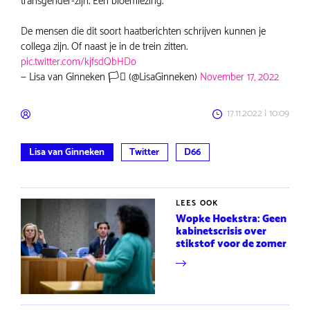
transgender-zijn. Een bloemlezing.
De mensen die dit soort haatberichten schrijven kunnen je
collega zijn. Of naast je in de trein zitten.
pic.twitter.com/kjfsdQbHDo
— Lisa van Ginneken 🏳️‍⚧️ (@LisaGinneken)
November 17, 2022
17.11.2022 | 10:09
Lisa van Ginneken
Twitter
D66
LEES OOK
Wopke Hoekstra: Geen
kabinetscrisis over
stikstof voor de zomer