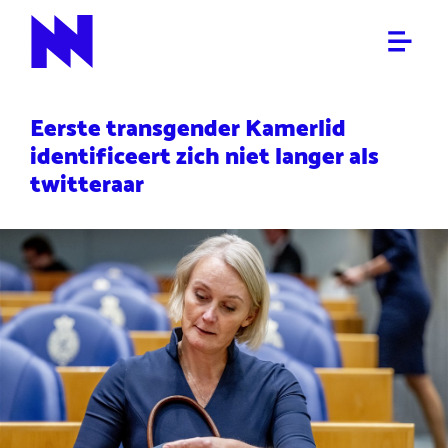
POLITIEK
NieuwNieuws
Eerste transgender Kamerlid
identificeert zich niet langer als
twitteraar