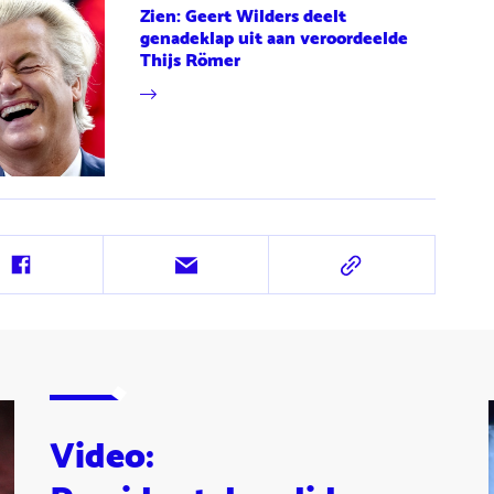
Zien: Geert Wilders deelt
genadeklap uit aan veroordeelde
Thijs Römer
Deel
Deel
Deel
op
via
via
Facebook
e-
URL
mail
Video: