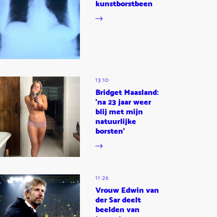
kunstborstbeen
13:10
Bridget Maasland:
'na 23 jaar weer
blij met mijn
natuurlijke
borsten'
11:26
Vrouw Edwin van
der Sar deelt
beelden van