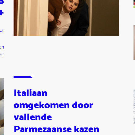
3
+
54
en
st
Italiaan
omgekomen door
vallende
Parmezaanse kazen