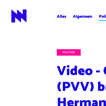
Alles
Algemeen
Pol
NieuwNieuws
POLITIEK
Video -
(PVV) b
Herman