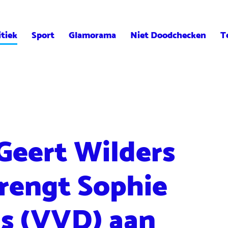
itiek
Sport
Glamorama
Niet Doodchecken
T
 Geert Wilders
rengt Sophie
s (VVD) aan