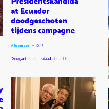
Presidentskandida
at Ecuador
doodgeschoten
tijdens campagne
Algemeen
—
10:13
'Georganiseerde misdaad zit erachter'
y
e