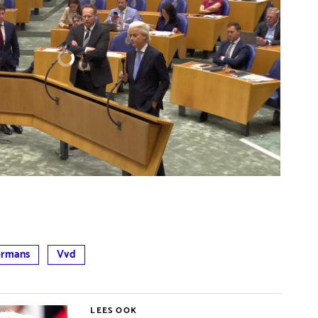
ermans
Vvd
LEES OOK