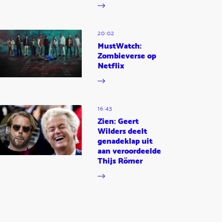
20:02
MustWatch:
Zombieverse op
Netflix
16:43
Zien: Geert
Wilders deelt
genadeklap uit
aan veroordeelde
Thijs Römer