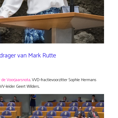
drager van Mark Rutte
r
de Voorjaarsnota
. VVD-fractievoorzitter Sophie Hermans
VV-leider Geert Wilders.