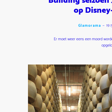
Building seizoen 
op Disney
Glamorama
—
19:
Er moet weer eens een moord word
opgelo