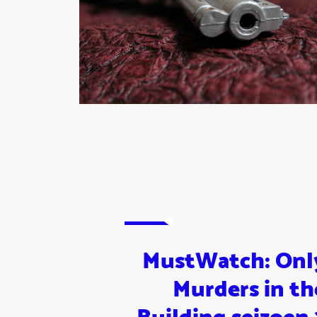
MustWatch: Onl
Murders in th