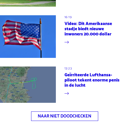
16:19
Video: Dit Amerikaanse
stadje biedt nieuwe
inwoners 20.000 dollar
13:23
Geïrriteerde Lufthansa-
piloot tekent enorme penis
in de lucht
NAAR NIET DOODCHECKEN