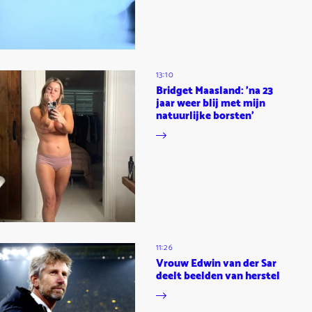
13:10
Bridget Maasland: 'na 23
jaar weer blij met mijn
natuurlijke borsten'
11:26
Vrouw Edwin van der Sar
deelt beelden van herstel