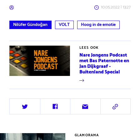
10.05.2022 | 13:27
Nilüfer Gündoğan
VOLT
Hoog in de emotie
LEES OOK
Nare Jongens Podcast
met Bas Paternotte en
Jan Dijkgraaf -
Buitenland Special
Deel
Deel
Deel
Deel
op
op
via
via
Twitter
Facebook
e-
URL
mail
GLAMORAMA