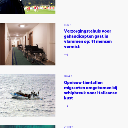
11:05
Verzorgingstehuis voor
gehandicapten gaat in
vlammen op: 11 mensen
vermist
10:43
Opnieuw tientallen
migranten omgekomen bij
schipbreuk voor Italiaanse
kust
20:02