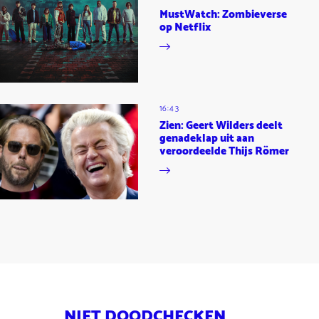
MustWatch: Zombieverse
op Netflix
16:43
Zien: Geert Wilders deelt
genadeklap uit aan
veroordeelde Thijs Römer
NIET DOODCHECKEN