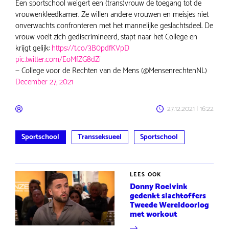
Een sportschool weigert een (trans)vrouw de toegang tot de
vrouwenkleedkamer. Ze willen andere vrouwen en meisjes niet
onverwachts confronteren met het mannelijke geslachtsdeel. De
vrouw voelt zich gediscrimineerd, stapt naar het College en
krijgt gelijk:
https://t.co/3B0pdfKVpD
pic.twitter.com/EoMfZG8dZi
— College voor de Rechten van de Mens (@MensenrechtenNL)
December 27, 2021
27.12.2021 | 16:22
Sportschool
Transseksueel
Sportschool
LEES OOK
Donny Roelvink
gedenkt slachtoffers
Tweede Wereldoorlog
met workout