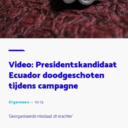
Video: Presidentskandidaat
Ecuador doodgeschoten
tijdens campagne
Algemeen
—
10:13
'Georganiseerde misdaad zit erachter'