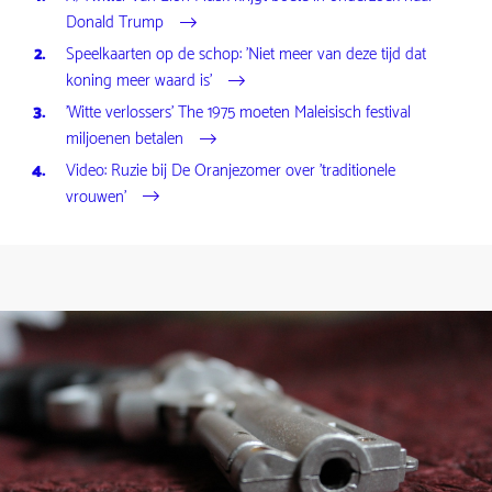
Donald Trump
Speelkaarten op de schop: 'Niet meer van deze tijd dat
koning meer waard is'
'Witte verlossers' The 1975 moeten Maleisisch festival
miljoenen betalen
Video: Ruzie bij De Oranjezomer over 'traditionele
vrouwen'