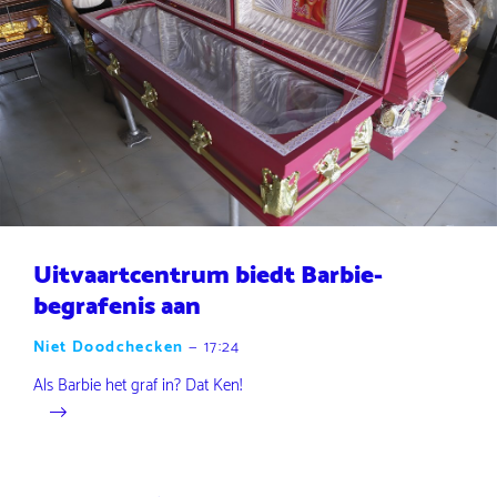
Uitvaartcentrum biedt Barbie-
begrafenis aan
Niet Doodchecken
—
17:24
Als Barbie het graf in? Dat Ken!