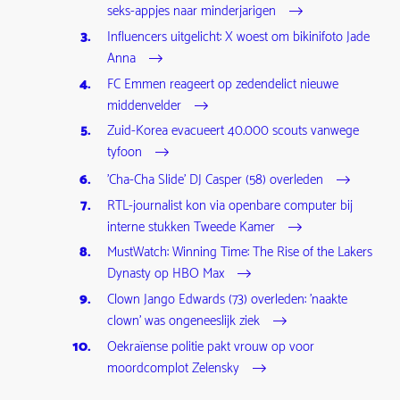
seks-appjes naar minderjarigen
Influencers uitgelicht: X woest om bikinifoto Jade
Anna
FC Emmen reageert op zedendelict nieuwe
middenvelder
Zuid-Korea evacueert 40.000 scouts vanwege
tyfoon
'Cha-Cha Slide' DJ Casper (58) overleden
RTL-journalist kon via openbare computer bij
interne stukken Tweede Kamer
MustWatch: Winning Time: The Rise of the Lakers
Dynasty op HBO Max
Clown Jango Edwards (73) overleden: 'naakte
clown' was ongeneeslijk ziek
Oekraïense politie pakt vrouw op voor
moordcomplot Zelensky