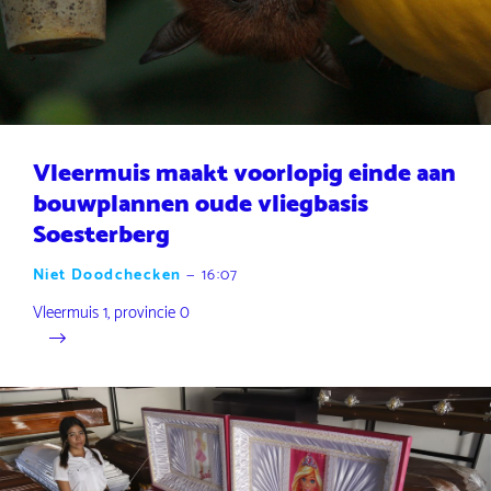
Vleermuis maakt voorlopig einde aan
bouwplannen oude vliegbasis
Soesterberg
Niet Doodchecken
—
16:07
Vleermuis 1, provincie 0