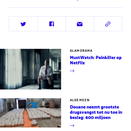
Deel
Deel
Deel
Deel
op
op
via
via
Twitter
Facebook
e-
URL
mail
GLAMORAMA
MustWatch: Painkiller op
Netflix
ALGEMEEN
Douane neemt grootste
drugsvangst tot nu toe in
beslag: 600 miljoen