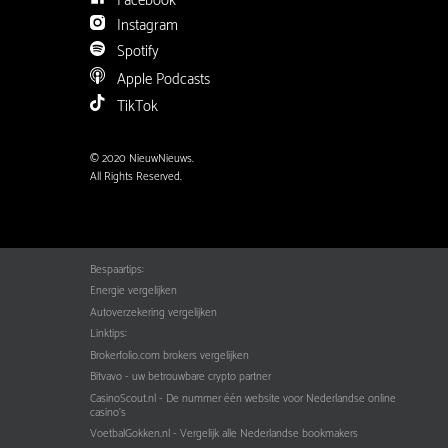
Facebook
Instagram
Spotify
Apple Podcasts
TikTok
© 2020 NieuwNieuws.
All Rights Reserved.
Bespaartips:
Energie vergelijken
Autoverzekering vergelijken
Linktips:
Brokerfolio.com brokers vergelijken
Bitvavo - uw betrouwbare crypto partner
CasinoScout.nl - De nummer één website voor Nederlandse online
casino's
VoetbalGokken.nl - Vergelijk alle Nederlandse bookmakers