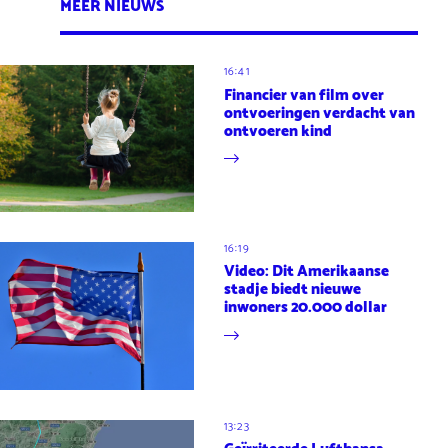
MEER NIEUWS
16:41
Financier van film over
ontvoeringen verdacht van
ontvoeren kind
16:19
Video: Dit Amerikaanse
stadje biedt nieuwe
inwoners 20.000 dollar
13:23