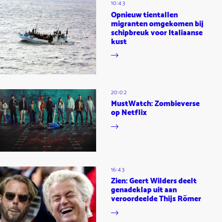
10:43
Opnieuw tientallen
migranten omgekomen bij
schipbreuk voor Italiaanse
kust
20:02
MustWatch: Zombieverse
op Netflix
16:43
Zien: Geert Wilders deelt
genadeklap uit aan
veroordeelde Thijs Römer