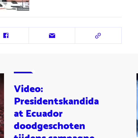
Deel
Deel
Deel
op
via
via
Facebook
e-
URL
mail
Video:
Presidentskandida
at Ecuador
doodgeschoten