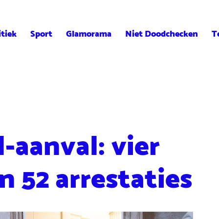
itiek
Sport
Glamorama
Niet Doodchecken
T
-aanval: vier
n 52 arrestaties