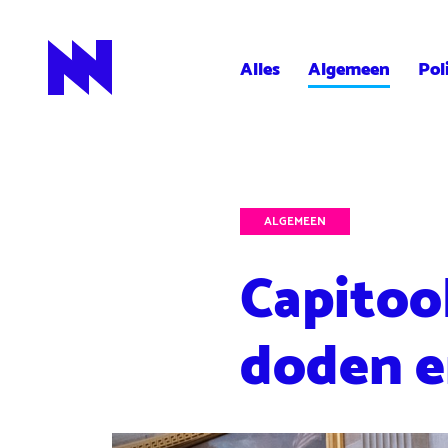
Alles
Algemeen
Pol
NieuwNieuws
ALGEMEEN
Capitool
doden e