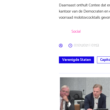
Daarnaast onthult Contee dat er
kantoor van de Democraten en ee
voorraad molotovcocktails gevond
Social
07.01.2021 | 07:53
Verenigde Staten
Capit