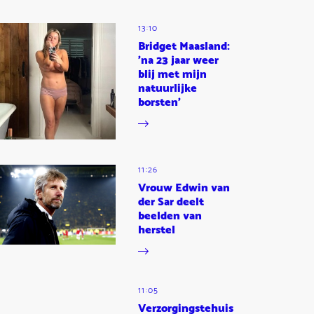
13:10
Bridget Maasland:
'na 23 jaar weer
blij met mijn
natuurlijke
borsten'
11:26
Vrouw Edwin van
der Sar deelt
beelden van
herstel
11:05
Verzorgingstehuis