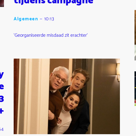
tijdens campagne
Algemeen
—
10:13
'Georganiseerde misdaad zit erachter'
y
e
3
+
54