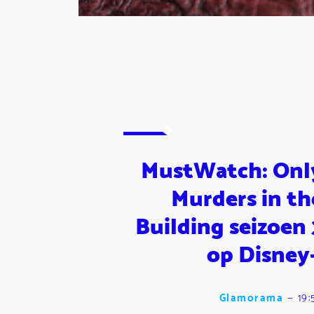
MustWatch: Onl
Murders in th
Building seizoen 
op Disney
Glamorama
—
19: