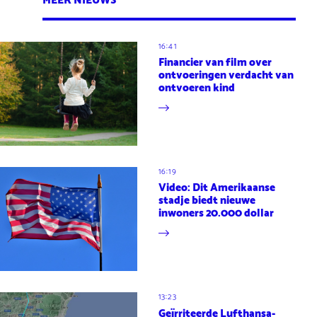
MEER NIEUWS
16:41
Financier van film over
ontvoeringen verdacht van
ontvoeren kind
16:19
Video: Dit Amerikaanse
stadje biedt nieuwe
inwoners 20.000 dollar
13:23
Geïrriteerde Lufthansa-