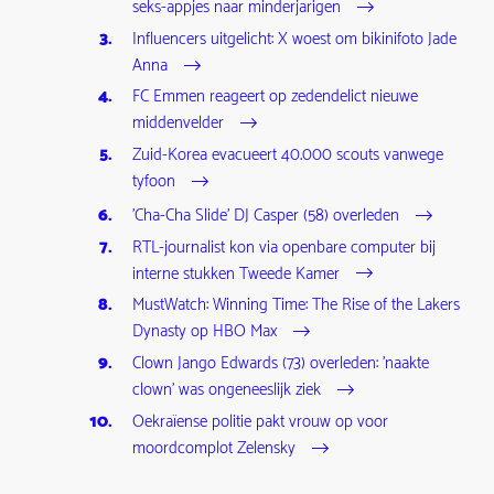
seks-appjes naar minderjarigen
Influencers uitgelicht: X woest om bikinifoto Jade
Anna
FC Emmen reageert op zedendelict nieuwe
middenvelder
Zuid-Korea evacueert 40.000 scouts vanwege
tyfoon
'Cha-Cha Slide' DJ Casper (58) overleden
RTL-journalist kon via openbare computer bij
interne stukken Tweede Kamer
MustWatch: Winning Time: The Rise of the Lakers
Dynasty op HBO Max
Clown Jango Edwards (73) overleden: 'naakte
clown' was ongeneeslijk ziek
Oekraïense politie pakt vrouw op voor
moordcomplot Zelensky