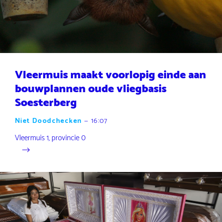
Vleermuis maakt voorlopig einde aan
bouwplannen oude vliegbasis
Soesterberg
Niet Doodchecken
—
16:07
Vleermuis 1, provincie 0