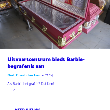
Uitvaartcentrum biedt Barbie-
begrafenis aan
Niet Doodchecken
—
17:24
Als Barbie het graf in? Dat Ken!