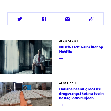
Deel
Deel
Deel
Deel
op
op
via
via
Twitter
Facebook
e-
URL
mail
GLAMORAMA
MustWatch: Painkiller op
Netflix
ALGEMEEN
Douane neemt grootste
drugsvangst tot nu toe in
beslag: 600 miljoen