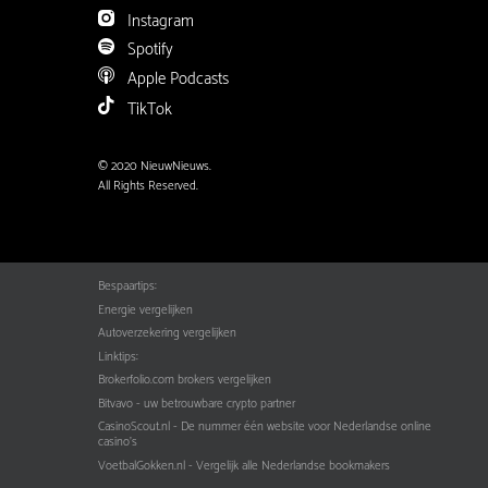
Instagram
Spotify
Apple Podcasts
TikTok
© 2020 NieuwNieuws.
All Rights Reserved.
Bespaartips:
Energie vergelijken
Autoverzekering vergelijken
Linktips:
Brokerfolio.com brokers vergelijken
Bitvavo - uw betrouwbare crypto partner
CasinoScout.nl - De nummer één website voor Nederlandse online
casino's
VoetbalGokken.nl - Vergelijk alle Nederlandse bookmakers