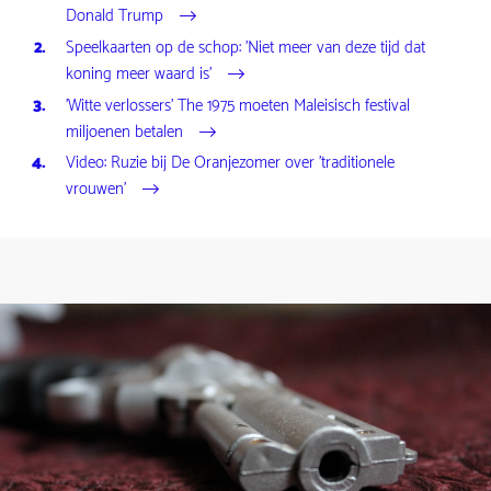
Donald Trump
Speelkaarten op de schop: 'Niet meer van deze tijd dat
koning meer waard is'
'Witte verlossers' The 1975 moeten Maleisisch festival
miljoenen betalen
Video: Ruzie bij De Oranjezomer over 'traditionele
vrouwen'