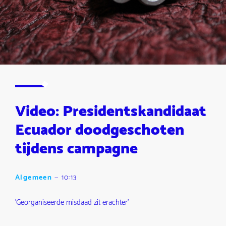
Video: Presidentskandidaat
Ecuador doodgeschoten
tijdens campagne
Algemeen
—
10:13
'Georganiseerde misdaad zit erachter'