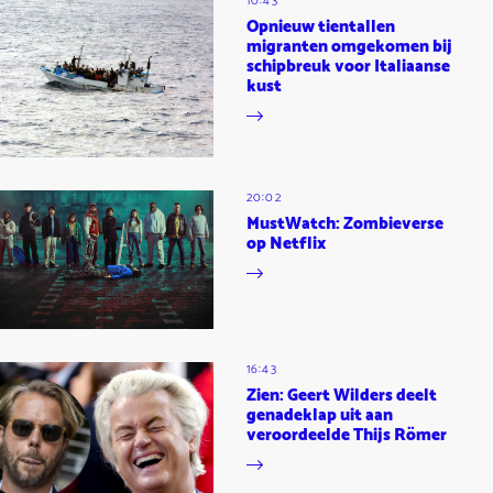
10:43
Opnieuw tientallen
migranten omgekomen bij
schipbreuk voor Italiaanse
kust
20:02
MustWatch: Zombieverse
op Netflix
16:43
Zien: Geert Wilders deelt
genadeklap uit aan
veroordeelde Thijs Römer