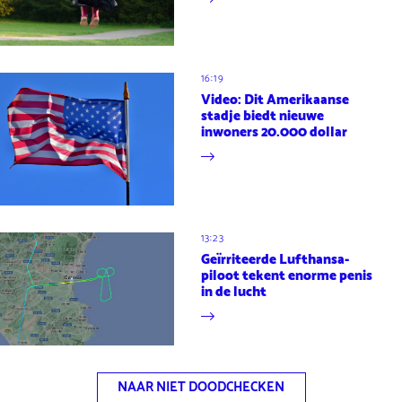
16:19
Video: Dit Amerikaanse
stadje biedt nieuwe
inwoners 20.000 dollar
13:23
Geïrriteerde Lufthansa-
piloot tekent enorme penis
in de lucht
NAAR NIET DOODCHECKEN