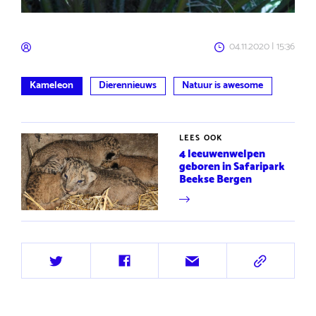
04.11.2020 | 15:36
Kameleon
Dierennieuws
Natuur is awesome
LEES OOK
4 leeuwenwelpen
geboren in Safaripark
Beekse Bergen
Deel
Deel
Deel
Deel
op
op
via
via
Twitter
Facebook
e-
URL
mail