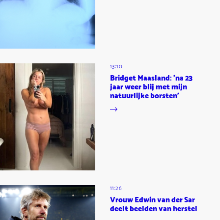
13:10
Bridget Maasland: 'na 23
jaar weer blij met mijn
natuurlijke borsten'
11:26
Vrouw Edwin van der Sar
deelt beelden van herstel