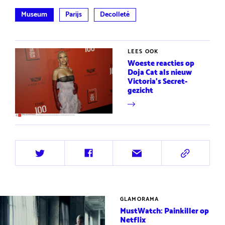
Museum
Parijs
Decolleté
LEES OOK
Woeste reacties op
Doja Cat als nieuw
Victoria's Secret-
gezicht
Deel
Deel
Deel
Deel
op
op
via
via
Twitter
Facebook
e-
URL
mail
GLAMORAMA
MustWatch: Painkiller op
Netflix