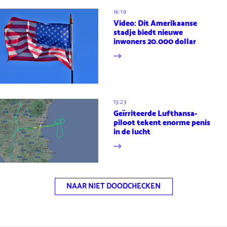
16:19
Video: Dit Amerikaanse
stadje biedt nieuwe
inwoners 20.000 dollar
13:23
Geïrriteerde Lufthansa-
piloot tekent enorme penis
in de lucht
NAAR NIET DOODCHECKEN